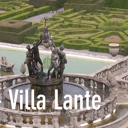
Escursioni & Tour
Scuole e Famiglie
La
- Villa Lante