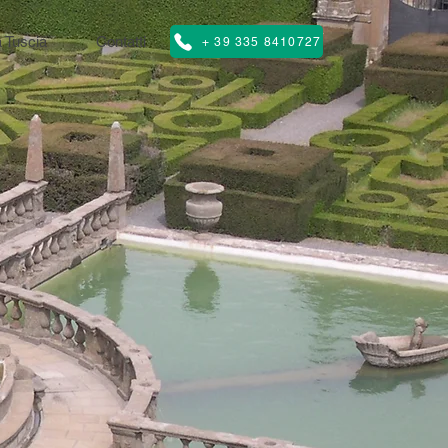
 Tuscia
Contatti
+ 39 335 8410727