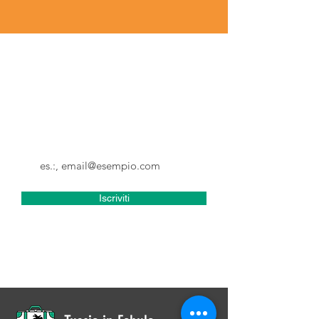
Iscriviti alla Newsletter
Non perderti gli aggiornamenti e
tutte le novità di Tuscia in Fabula
Email
Iscriviti
Accetto termini e condizioni
Visualizza termini d'uso