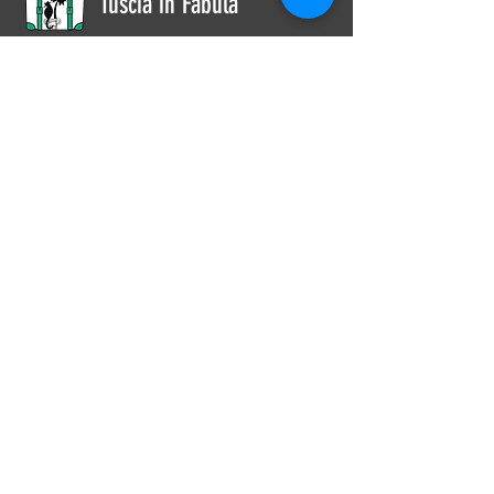
Tuscia in Fabula
Tuscia in Fabula è Agenzia Viaggi,
Tour Operator e Organizzazione
Eventi
Contatti
Via del Pavone 77
01100 Viterbo
Tel.
0761.1710438
Cell. 3358410727
incoming.tusciainfabula@gmail.com
Contattaci