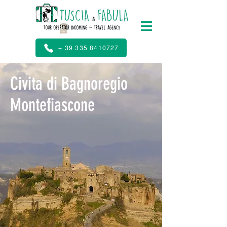
+ 39 335 8410727
Civita di Bagnoregio
Montefiascone