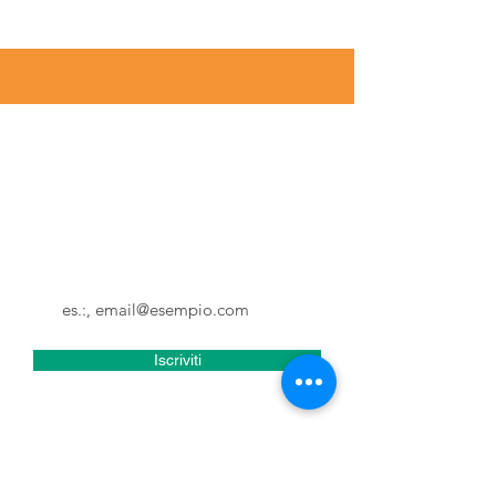
Iscriviti alla Newsletter
Non perderti gli aggiornamenti e
tutte le novità di Tuscia in Fabula
Email
Iscriviti
Accetto termini e condizioni
Visualizza termini d'uso